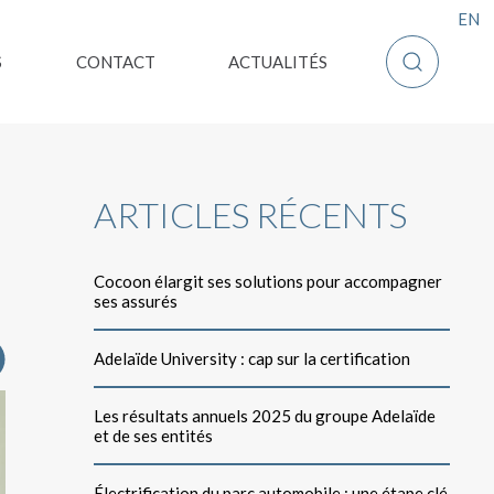
F
EN
Afficher la
S
CONTACT
ACTUALITÉS
ARTICLES RÉCENTS
Cocoon élargit ses solutions pour accompagner
ses assurés
Adelaïde University : cap sur la certification
Les résultats annuels 2025 du groupe Adelaïde
et de ses entités
Électrification du parc automobile : une étape clé