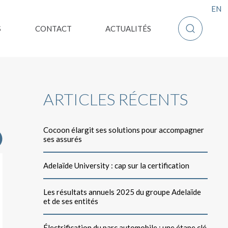
F
EN
Afficher la
S
CONTACT
ACTUALITÉS
ARTICLES RÉCENTS
Cocoon élargit ses solutions pour accompagner
ses assurés
Adelaïde University : cap sur la certification
Les résultats annuels 2025 du groupe Adelaïde
et de ses entités
Électrification du parc automobile : une étape clé