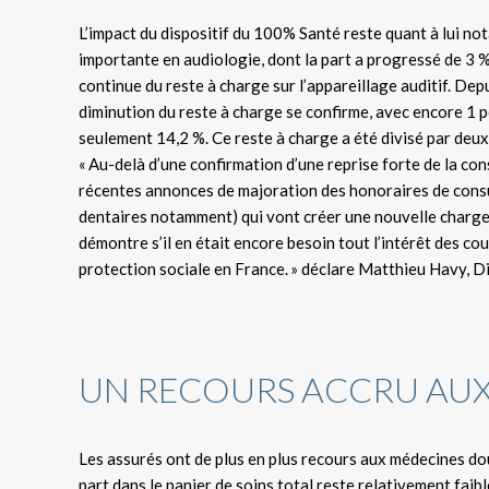
L’impact du dispositif du 100% Santé reste quant à lui not
importante en audiologie, dont la part a progressé de 3 
continue du reste à charge sur l’appareillage auditif. De
diminution du reste à charge se confirme, avec encore 1 p
seulement 14,2 %. Ce reste à charge a été divisé par deux 
« Au-delà d’une confirmation d’une reprise forte de la c
récentes annonces de majoration des honoraires de consu
dentaires notamment) qui vont créer une nouvelle charg
démontre s’il en était encore besoin tout l’intérêt des c
protection sociale en France. » déclare Matthieu Havy, D
UN RECOURS ACCRU AU
Les assurés ont de plus en plus recours aux médecines d
part dans le panier de soins total reste relativement faibl